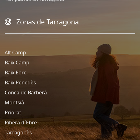
Zonas de Tarragona
Alt Camp
Baix Camp
Baix Ebre
Baix Penedès
Conca de Barberà
Montsià
Priorat
Ribera d´Ebre
Tarragonès