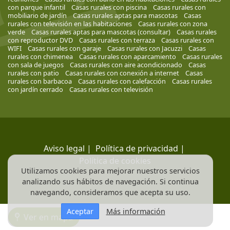
con parque infantil
Casas rurales con piscina
Casas rurales con
mobiliario de jardín
Casas rurales aptas para mascotas
Casas
rurales con televisión en las habitaciones
Casas rurales con zona
verde
Casas rurales aptas para mascotas (consultar)
Casas rurales
con reproductor DVD
Casas rurales con terraza
Casas rurales con
WIFI
Casas rurales con garaje
Casas rurales con Jacuzzi
Casas
rurales con chimenea
Casas rurales con aparcamiento
Casas rurales
con sala de juegos
Casas rurales con aire acondicionado
Casas
rurales con patio
Casas rurales con conexión a internet
Casas
rurales con barbacoa
Casas rurales con calefacción
Casas rurales
con jardín cerrado
Casas rurales con televisión
Aviso legal
|
Política de privacidad
|
Política de cookies
Utilizamos cookies para mejorar nuestros servicios
analizando sus hábitos de navegación. Si continua
navegando, consideramos que acepta su uso.
Aceptar
Más información
Ver en mapa