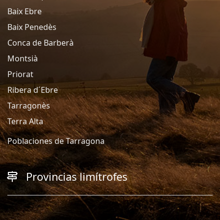
Baix Ebre
Baix Penedès
Conca de Barberà
Montsià
Priorat
Ribera d´Ebre
Tarragonès
Terra Alta
Poblaciones de Tarragona
Provincias limítrofes