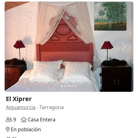
Anterior
Siguie
El Xiprer
Aiguamurcia
- Tarragona
9
Casa Entera
En población