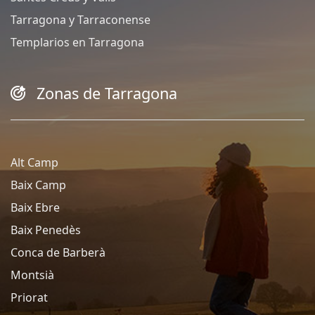
Tarragona y Tarraconense
Templarios en Tarragona
Zonas de Tarragona
Alt Camp
Baix Camp
Baix Ebre
Baix Penedès
Conca de Barberà
Montsià
Priorat