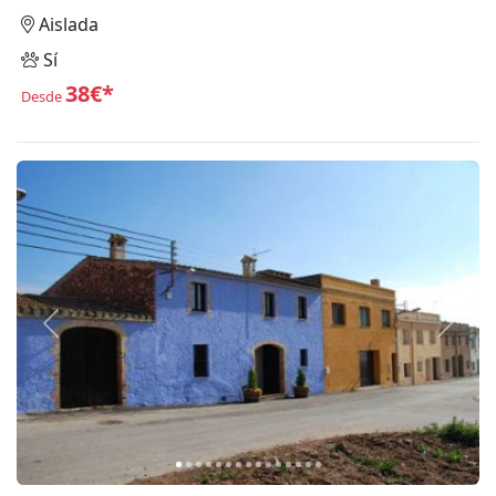
Aislada
Sí
38€*
Desde
Anterior
Siguie