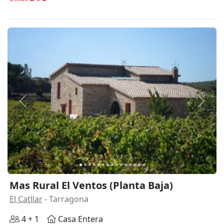
Anterior
Siguie
Mas Rural El Ventos (Planta Baja)
El Catllar
- Tarragona
4 + 1
Casa Entera