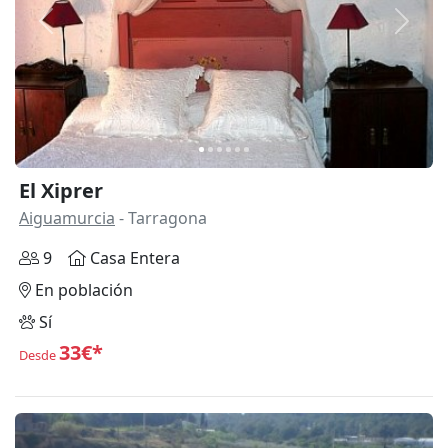
Anterior
Siguie
El Xiprer
Aiguamurcia
- Tarragona
9
Casa Entera
En población
Sí
33€*
Desde